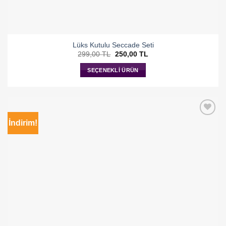
Lüks Kutulu Seccade Seti
Orijinal
Şu
299,00
TL
250,00
TL
fiyat:
andaki
299,00 TL.
fiyat:
SEÇENEKLI ÜRÜN
250,00 TL.
İndirim!