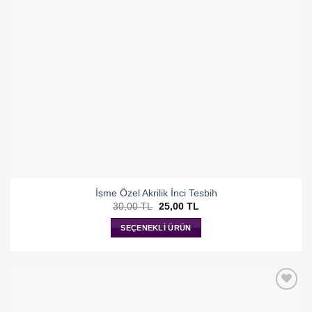
İsme Özel Akrilik İnci Tesbih
Orijinal
Şu
30,00
TL
25,00
TL
fiyat:
andaki
30,00 TL.
fiyat:
SEÇENEKLI ÜRÜN
25,00 TL.