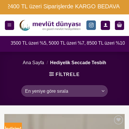
İçeriğe
00 TL üzeri Siparişlerde KARGO BEDAVA
atla
500 TL üzeri %5, 5000 TL üzeri %7, 8500 TL üzeri %10 indirim 
Ana Sayfa
/
Hediyelik Seccade Tesbih
FILTRELE
İndirim!