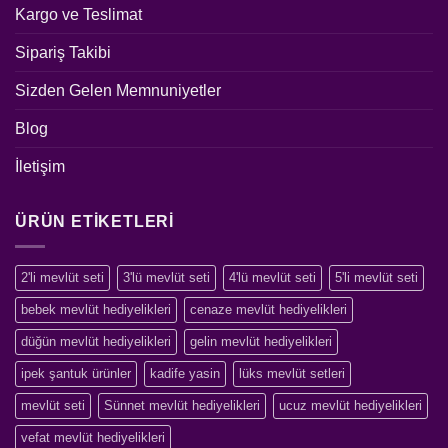
Kargo ve Teslimat
Sipariş Takibi
Sizden Gelen Memnuniyetler
Blog
İletişim
ÜRÜN ETIKETLERI
2'li mevlüt seti
3'lü mevlüt seti
4'lü mevlüt seti
5'li mevlüt seti
bebek mevlüt hediyelikleri
cenaze mevlüt hediyelikleri
düğün mevlüt hediyelikleri
gelin mevlüt hediyelikleri
ipek şantuk ürünler
kadife yasin
lüks mevlüt setleri
mevlüt seti
Sünnet mevlüt hediyelikleri
ucuz mevlüt hediyelikleri
vefat mevlüt hediyelikleri