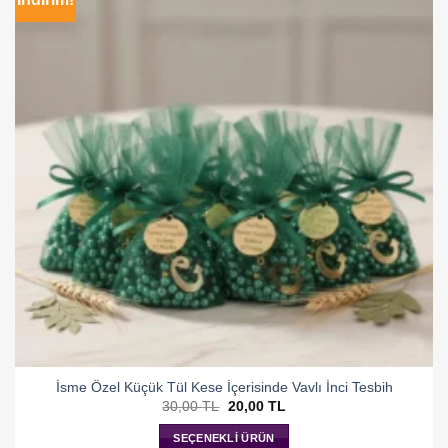
İsme Özel Küçük Tül Kese İçerisinde Vavlı İnci Tesbih
Orijinal
Şu
30,00
TL
20,00
TL
fiyat:
andaki
30,00 TL.
fiyat:
SEÇENEKLI ÜRÜN
20,00 TL.