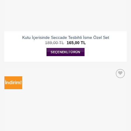
Kutu İçerisinde Seccade Tesbihli İsme Özel Set
Orijinal
Şu
189,00
TL
165,00
TL
fiyat:
andaki
189,00 TL.
fiyat:
SEÇENEKLI ÜRÜN
165,00 TL.
İndirim!