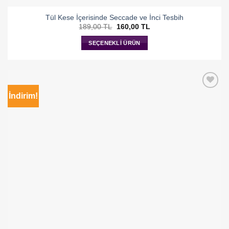
Tül Kese İçerisinde Seccade ve İnci Tesbih
Orijinal
Şu
189,00
TL
160,00
TL
fiyat:
andaki
189,00 TL.
fiyat:
SEÇENEKLI ÜRÜN
160,00 TL.
İndirim!