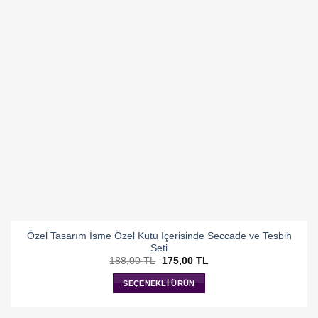
Özel Tasarım İsme Özel Kutu İçerisinde Seccade ve Tesbih
Seti
Orijinal
Şu
188,00
TL
175,00
TL
fiyat:
andaki
188,00 TL.
fiyat:
SEÇENEKLI ÜRÜN
175,00 TL.