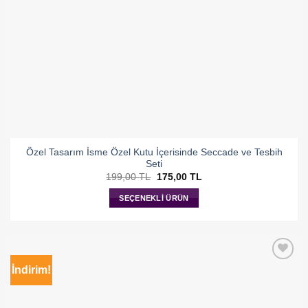
Özel Tasarım İsme Özel Kutu İçerisinde Seccade ve Tesbih
Seti
Orijinal
Şu
199,00
TL
175,00
TL
fiyat:
andaki
199,00 TL.
fiyat:
SEÇENEKLI ÜRÜN
175,00 TL.
İndirim!