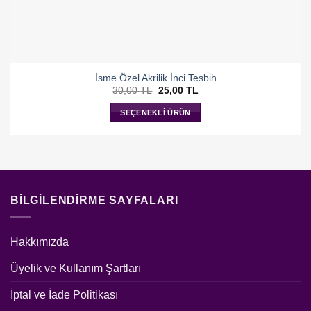
İsme Özel Akrilik İnci Tesbih
Orijinal
Şu
30,00
TL
25,00
TL
fiyat:
andaki
30,00 TL.
fiyat:
SEÇENEKLI ÜRÜN
25,00 TL.
BILGILENDIRME SAYFALARI
Hakkımızda
Üyelik ve Kullanım Şartları
İptal ve İade Politikası