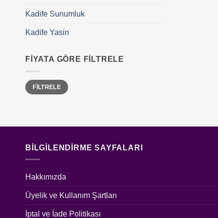
Kadife Sunumluk
Kadife Yasin
FIYATA GÖRE FILTRELE
En
En
FILTRELE
düşük
yüksek
fiyat
fiyat
BILGILENDIRME SAYFALARI
Hakkımızda
Üyelik ve Kullanım Şartları
İptal ve İade Politikası