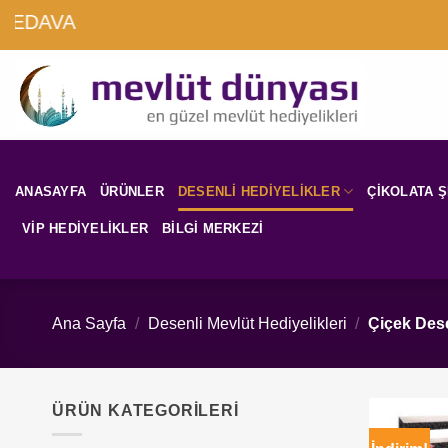
İçeriğe
EDAVA
atla
ANASAYFA
ÜRÜNLER
DESENLI HEDIYELIKLER
ÇIKOLATA 
VIP HEDIYELIKLER
BILGI MERKEZI
Ana Sayfa
/
Desenli Mevlüt Hediyelikleri
/
Çiçek Dese
ÜRÜN KATEGORILERI