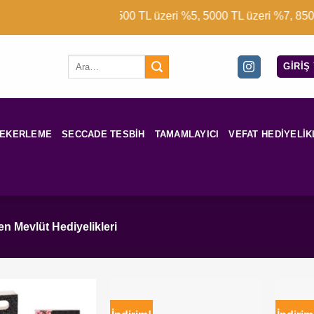
3500 TL üzeri %5, 5000 TL üzeri %7, 8500 TL 
Ara:
GIRIŞ
ŞEKERLEME
SECCADE TESBIH
TAMAMLAYICI
VEFAT HEDIYELIK
n Mevlüt Hediyelikleri