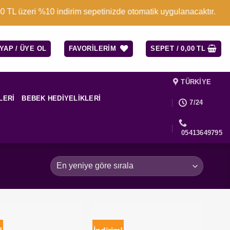
üzeri %10 indirim sepetinizde otomatik uygulanacaktır.
 YAP / ÜYE OL
FAVORILERIM
SEPET /
0,00
TL
TÜRKIYE
LERI
BEBEK HEDIYELIKLERI
7/24
05413649795