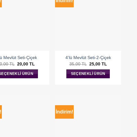
!
İndirim!
lü Mevlüt Seti-Çiçek
4’lü Mevlüt Seti-2-Çiçek
Orijinal
Şu
Orijinal
Şu
0,00
TL
20,00
TL
35,00
TL
25,00
TL
fiyat:
andaki
fiyat:
andaki
30,00 TL.
fiyat:
35,00 TL.
fiyat:
SEÇENEKLI ÜRÜN
SEÇENEKLI ÜRÜN
20,00 TL.
25,00 TL.
!
İndirim!