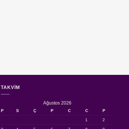
TAKVIM
Ağustos 2026
P
S
Ç
P
C
C
P
1
2