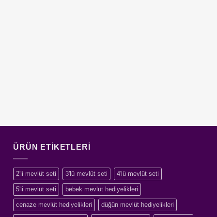
ÜRÜN ETIKETLERI
2'li mevlüt seti
3'lü mevlüt seti
4'lü mevlüt seti
5'li mevlüt seti
bebek mevlüt hediyelikleri
cenaze mevlüt hediyelikleri
düğün mevlüt hediyelikleri