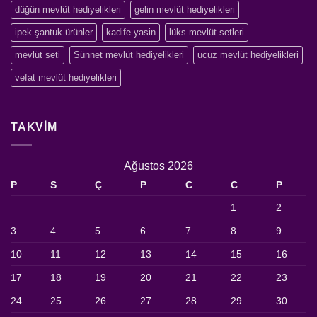
düğün mevlüt hediyelikleri
gelin mevlüt hediyelikleri
ipek şantuk ürünler
kadife yasin
lüks mevlüt setleri
mevlüt seti
Sünnet mevlüt hediyelikleri
ucuz mevlüt hediyelikleri
vefat mevlüt hediyelikleri
TAKVIM
Ağustos 2026
P
S
Ç
P
C
C
P
1
2
3
4
5
6
7
8
9
10
11
12
13
14
15
16
17
18
19
20
21
22
23
24
25
26
27
28
29
30