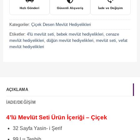
Hızlı Gönderi
Güvenli Alışveriş
İade ve Değişim
Kategoriler:
Çiçek Desen Mevlüt Hediyelikleri
Etiketler:
4'lü mevlüt seti
,
bebek mevlüt hediyelikleri
,
cenaze
mevlüt hediyelikleri
,
düğün mevlüt hediyelikleri
,
mevlüt seti
,
vefat
mevlüt hediyelikleri
AÇIKLAMA
İADE/DEĞIŞIM
4’lü Mevlüt Seti Ürün İçeriği – Çiçek
32 Sayfa Yasin- i Şerif
99 Lu Tesbih