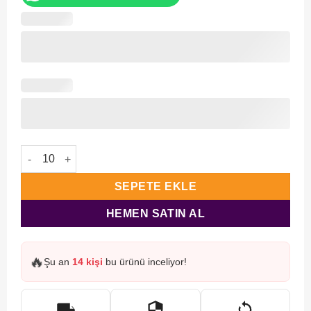
4'lü Mevlüt Seti-2-Çiçek adet
SEPETE EKLE
HEMEN SATIN AL
🔥
Şu an
14 kişi
bu ürünü inceliyor!