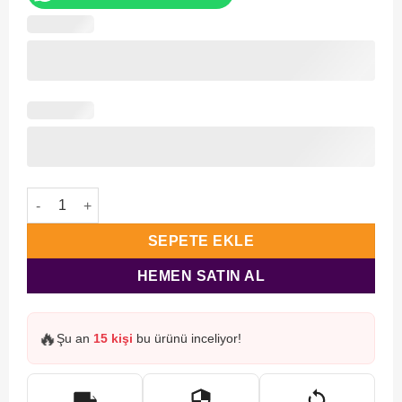
80 Sayfa Orta Boy Tül Keseli Yasin Seti adet
SEPETE EKLE
HEMEN SATIN AL
🔥
Şu an
15 kişi
bu ürünü inceliyor!