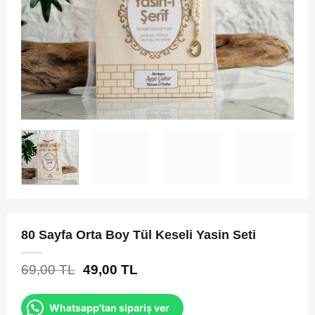
80 Sayfa Orta Boy Tül Keseli Yasin Seti
Orijinal
Şu
69,00
TL
49,00
TL
fiyat:
andaki
69,00 TL.
fiyat:
Whatsapp'tan sipariş ver
49,00 TL.