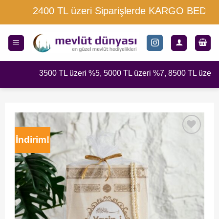
İçeriğe
2400 TL üzeri Siparişlerde KARGO BEDAVA
atla
3500 TL üzeri %5, 5000 TL üzeri %7, 8500 TL üzeri %10 i
İndirim!