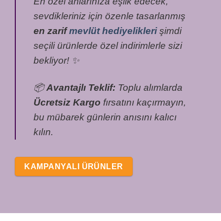
En özel anlarınıza eşlik edecek,
sevdikleriniz için özenle tasarlanmış
en zarif
mevlüt hediyelikleri
şimdi
seçili ürünlerde özel indirimlerle sizi
bekliyor! ✨
📦
Avantajlı Teklif:
Toplu alımlarda
Ücretsiz Kargo
fırsatını kaçırmayın,
bu mübarek günlerin anısını kalıcı
kılın.
KAMPANYALI ÜRÜNLER