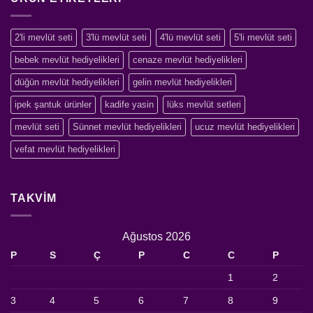
2'li mevlüt seti
3'lü mevlüt seti
4'lü mevlüt seti
5'li mevlüt seti
bebek mevlüt hediyelikleri
cenaze mevlüt hediyelikleri
düğün mevlüt hediyelikleri
gelin mevlüt hediyelikleri
ipek şantuk ürünler
kadife yasin
lüks mevlüt setleri
mevlüt seti
Sünnet mevlüt hediyelikleri
ucuz mevlüt hediyelikleri
vefat mevlüt hediyelikleri
TAKVIM
Ağustos 2026
P
S
Ç
P
C
C
P
1
2
3
4
5
6
7
8
9