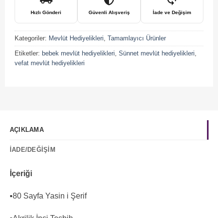
Hızlı Gönderi
Güvenli Alışveriş
İade ve Değişim
Kategoriler:
Mevlüt Hediyelikleri
,
Tamamlayıcı Ürünler
Etiketler:
bebek mevlüt hediyelikleri
,
Sünnet mevlüt hediyelikleri
,
vefat mevlüt hediyelikleri
AÇIKLAMA
İADE/DEĞIŞIM
İçeriği
▪️80 Sayfa Yasin i Şerif