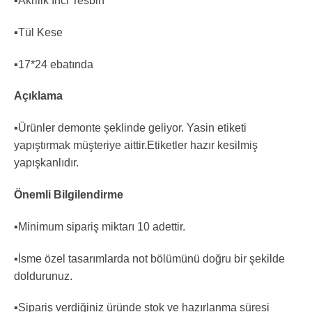
▪️Akrilik İnci Tesbih
▪️Tül Kese
▪️17*24 ebatında
Açıklama
▪️Ürünler demonte şeklinde geliyor. Yasin etiketi
yapıştırmak müşteriye aittir.Etiketler hazır kesilmiş
yapışkanlıdır.
Önemli Bilgilendirme
▪️Minimum sipariş miktarı 10 adettir.
▪️İsme özel tasarımlarda not bölümünü doğru bir şekilde
doldurunuz.
▪️Sipariş verdiğiniz üründe stok ve hazırlanma süresi