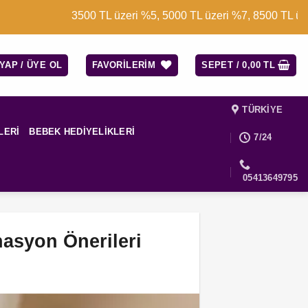
3500 TL üzeri %5, 5000 TL üzeri %7, 8500 TL üzeri %10 indi
 YAP / ÜYE OL
FAVORILERIM
SEPET /
0,00
TL
TÜRKIYE
LERI
BEBEK HEDIYELIKLERI
7/24
05413649795
nasyon Önerileri