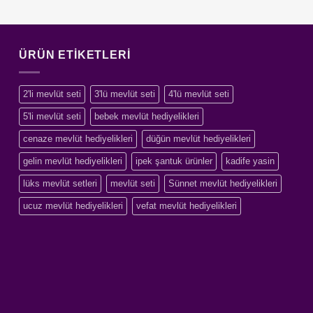
ÜRÜN ETIKETLERI
2'li mevlüt seti
3'lü mevlüt seti
4'lü mevlüt seti
5'li mevlüt seti
bebek mevlüt hediyelikleri
cenaze mevlüt hediyelikleri
düğün mevlüt hediyelikleri
gelin mevlüt hediyelikleri
ipek şantuk ürünler
kadife yasin
lüks mevlüt setleri
mevlüt seti
Sünnet mevlüt hediyelikleri
ucuz mevlüt hediyelikleri
vefat mevlüt hediyelikleri