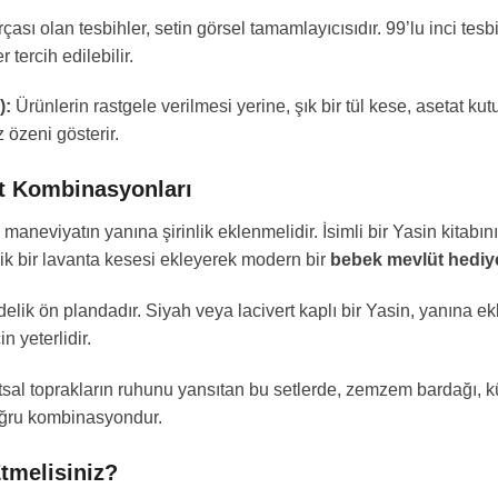
çası olan tesbihler, setin görsel tamamlayıcısıdır. 99’lu inci tes
 tercih edilebilir.
):
Ürünlerin rastgele verilmesi yerine, şık bir tül kese, asetat ku
 özeni gösterir.
Set Kombinasyonları
maneviyatın yanına şirinlik eklenmelidir. İsimli bir Yasin kitabı
ik bir lavanta kesesi ekleyerek modern bir
bebek mevlüt hediy
lik ön plandadır. Siyah veya lacivert kaplı bir Yasin, yanına ekle
in yeterlidir.
sal toprakların ruhunu yansıtan bu setlerde, zemzem bardağı, 
oğru kombinasyondur.
Etmelisiniz?