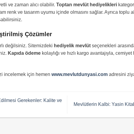
tli ve zaman alıcı olabilir.
Toptan mevlüt hediyelikleri
kategor
tam renk ve tasarım uyumu içinde olmasını sağlar. Ayrıca toplu a
bilirsiniz.
eştirilmiş Çözümler
rlı değilsiniz. Sitemizdeki
hediyelik mevlüt
seçenekleri arasından
niz.
Kapıda ödeme
kolaylığı ve hızlı kargo avantajıyla, cemiyet
izi incelemek için hemen
www.mevlutdunyasi.com
adresini ziy
Edilmesi Gerekenler: Kalite ve
Mevlütlerin Kalbi: Yasin Kit