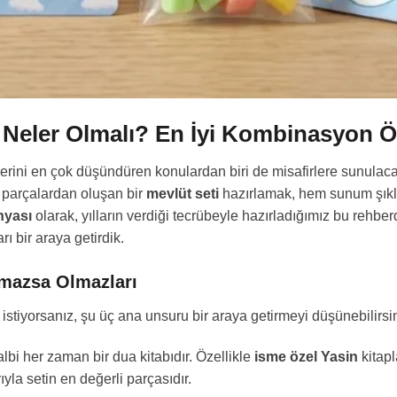
e Neler Olmalı? En İyi Kombinasyon Ön
erini en çok düşündüren konulardan biri de misafirlere sunulacak 
 parçalardan oluşan bir
mevlüt seti
hazırlamak, hem sunum şıklığ
nyası
olarak, yılların verdiği tecrübeyle hazırladığımız bu rehberd
 bir araya getirdik.
lmazsa Olmazları
 istiyorsanız, şu üç ana unsuru bir araya getirmeyi düşünebilirsin
lbi her zaman bir dua kitabıdır. Özellikle
isme özel Yasin
kitapl
ıyla setin en değerli parçasıdır.