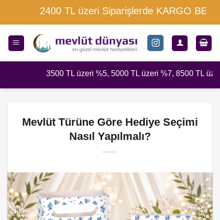
İçeriğe
2400 TL üzeri Siparişlerde KARGO BEDAVA
atla
3500 TL üzeri %5, 5000 TL üzeri %7, 8500 TL üzeri %1
Mevlüt Türüne Göre Hediye Seçimi
Nasıl Yapılmalı?