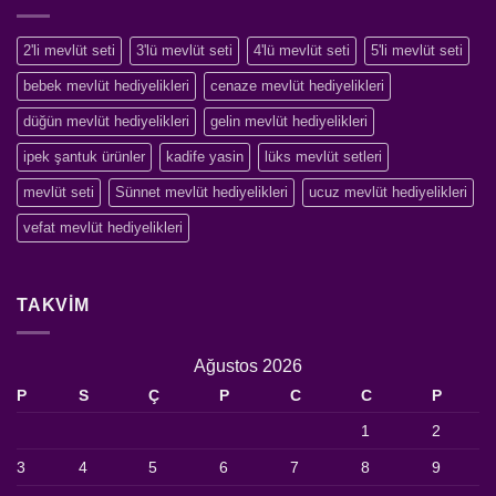
2'li mevlüt seti
3'lü mevlüt seti
4'lü mevlüt seti
5'li mevlüt seti
bebek mevlüt hediyelikleri
cenaze mevlüt hediyelikleri
düğün mevlüt hediyelikleri
gelin mevlüt hediyelikleri
ipek şantuk ürünler
kadife yasin
lüks mevlüt setleri
mevlüt seti
Sünnet mevlüt hediyelikleri
ucuz mevlüt hediyelikleri
vefat mevlüt hediyelikleri
TAKVIM
Ağustos 2026
P
S
Ç
P
C
C
P
1
2
3
4
5
6
7
8
9